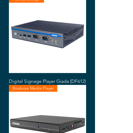
Digital Signage Player Giada (DF612)
Booksize Media Player