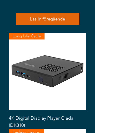
Läs in föregående
Long Life Cycle
4K Digital Display Player Giada
(DK310)
Fanless Design