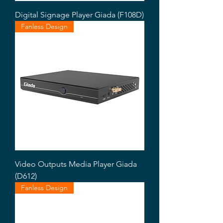
Digital Signage Player Giada (F108D)
Fanless Design
Video Outputs Media Player Giada
(D612)
Fanless Design