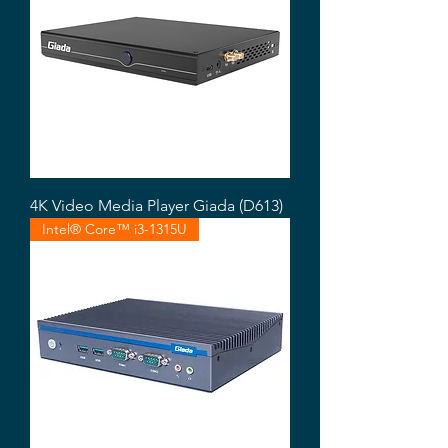
4K Video Media Player Giada (D613)
Intel® Core™ i3-1315U