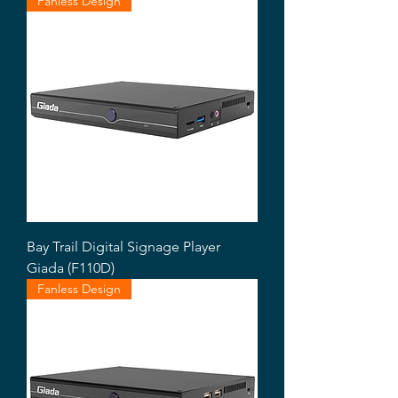
Fanless Design
Bay Trail Digital Signage Player
Giada (F110D)
Fanless Design