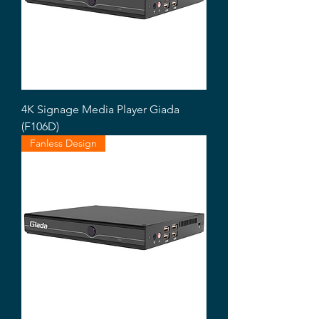
4K Signage Media Player Giada
(F106D)
Fanless Design