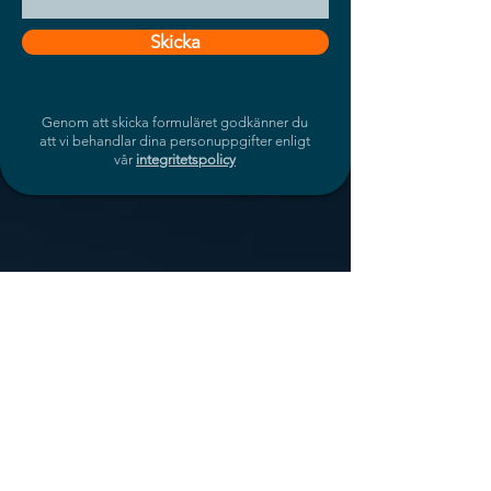
Skicka
Genom att skicka formuläret godkänner du
att vi behandlar dina personuppgifter enligt
vår
integritetspolicy
OM OSS
Business by people – tekniklösningar för
krävande miljöer
KONTAKT