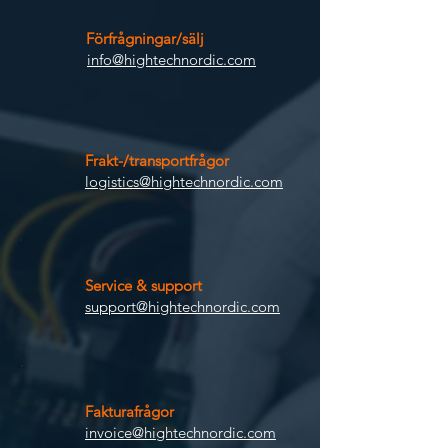
Förfrågningar/sälj
info@hightechnordic.com
Frakt-/transportfrågor
logistics@hightechnordic.com
Service & support
support@hightechnordic.com
Fakturafrågor
invoice@hightechnordic.com