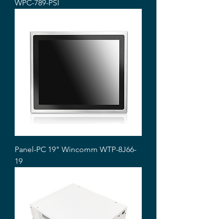
WPC-789-PSI
Panel-PC 19" Wincomm WTP-8J66-
19