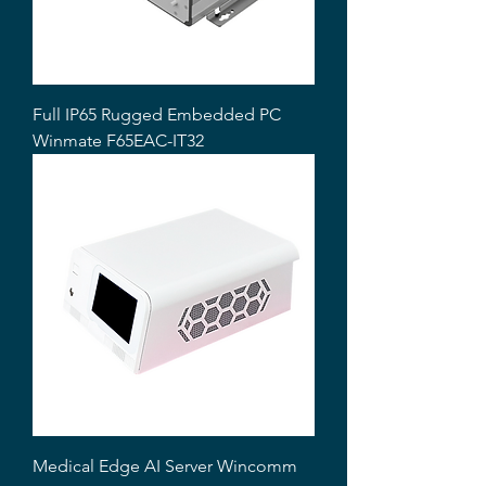
Full IP65 Rugged Embedded PC
Winmate F65EAC-IT32
Medical Edge AI Server Wincomm