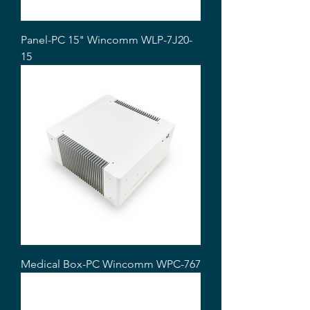
Panel-PC 15" Wincomm WLP-7J20-
15
Medical Box-PC Wincomm WPC-767