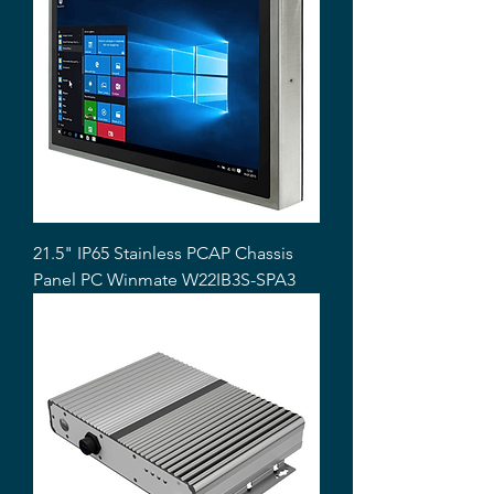
21.5" IP65 Stainless PCAP Chassis
Panel PC Winmate W22IB3S-SPA3