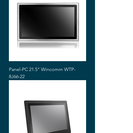
Panel-PC 21.5" Wincomm WTP-
8J66-22