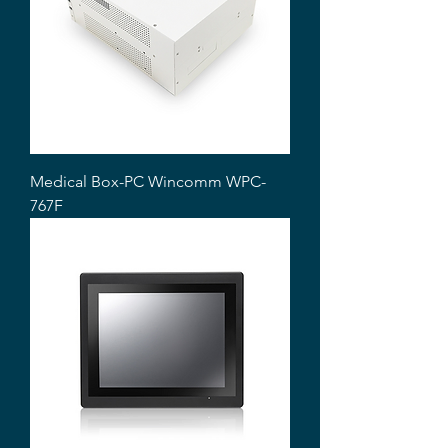
Medical Box-PC Wincomm WPC-
767F