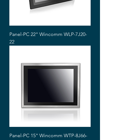
Panel-PC 22" Wincomm WLP-7J20-
22
Panel-PC 15" Wincomm WTP-8J66-