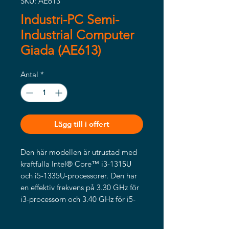
SKU: AE613
Industri-PC Semi-
Industrial Computer
Giada (AE613)
Antal
*
Lägg till i offert
Den här modellen är utrustad med
kraftfulla Intel® Core™ i3-1315U
och i5-1335U-processorer. Den har
en effektiv frekvens på 3.30 GHz för
i3-processorn och 3.40 GHz för i5-
processorn, med en
prestandafrekvens på upp till 4.50