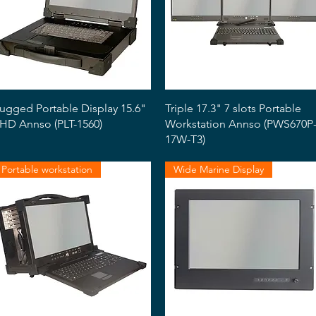
Snabbvisning
Snabbvisning
ugged Portable Display 15.6"
Triple 17.3" 7 slots Portable
HD Annso (PLT-1560)
Workstation Annso (PWS670P
17W-T3)
Portable workstation
Wide Marine Display