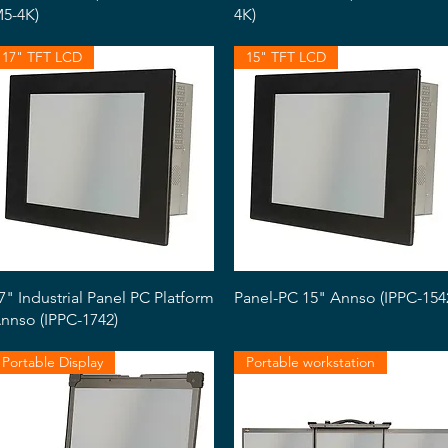
5-4K)
4K)
17" TFT LCD
15" TFT LCD
Snabbvisning
Snabbvisning
7" Industrial Panel PC Platform
Panel-PC 15" Annso (IPPC-154
nnso (IPPC-1742)
Portable Display
Portable workstation