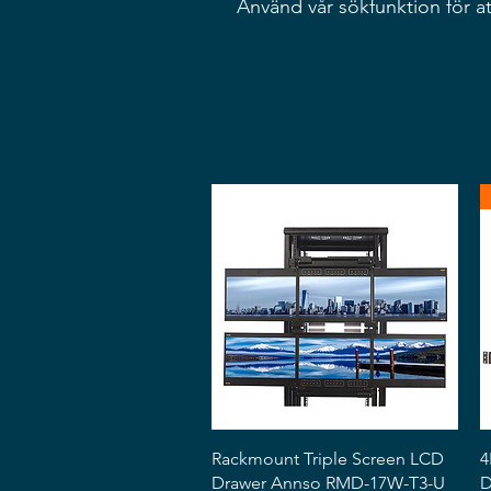
Använd vår sökfunktion för att
Snabbvisning
Rackmount Triple Screen LCD
4
Drawer Annso RMD-17W-T3-U
D