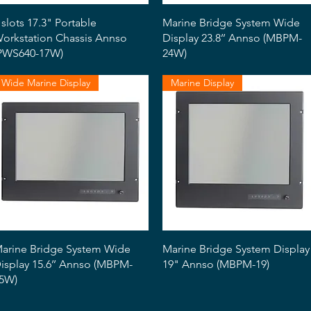
Snabbvisning
Snabbvisning
 slots 17.3" Portable
Marine Bridge System Wide
orkstation Chassis Annso
Display 23.8’’ Annso (MBPM-
PWS640-17W)
24W)
Wide Marine Display
Marine Display
Snabbvisning
Snabbvisning
arine Bridge System Wide
Marine Bridge System Display
isplay 15.6’’ Annso (MBPM-
19" Annso (MBPM-19)
5W)