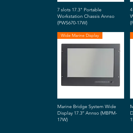
Snabbvisning
7 slots 17.3" Portable
4
Workstation Chassis Annso
W
(PWS670-17W)
(
Wide Marine Display
Snabbvisning
Marine Bridge System Wide
M
Display 17.3’’ Annso (MBPM-
D
17W)
1