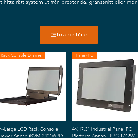
 hitta rätt system utifrån prestanda, gränssnitt eller mon
Leverantörer
Rack Console Drawer
Panel-PC
Snabbvisning
Snabbvisning
K-Large LCD Rack Console
4K 17.3" Industrial Panel PC
rawer Annso (KVM-2401WPD-
Platform Annso (IPPC-1742W-