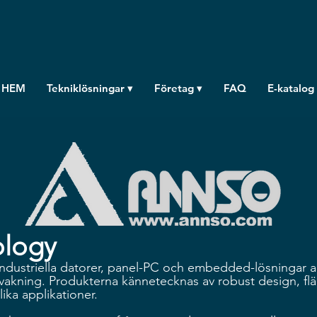
HEM
Tekniklösningar ▾
Företag ▾
FAQ
E-katalog
ology
ndustriella datorer, panel-PC och embedded-lösningar 
rvakning. Produkterna kännetecknas av robust design, flä
ika applikationer.