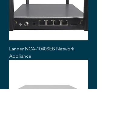
Lanner NCA-1040SEB Network
Appliance