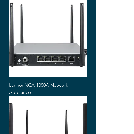
Lanner NCA-1050A Network
Appliance