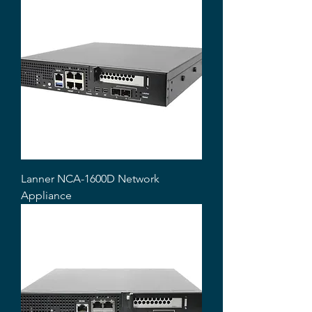
Lanner NCA-1600D Network
Appliance