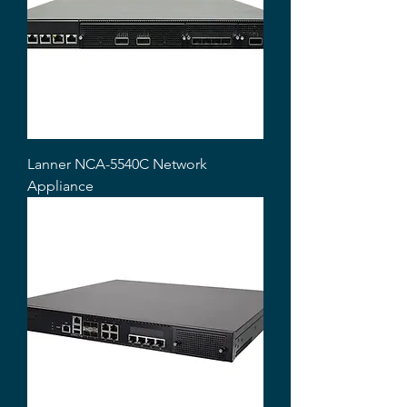
Lanner NCA-5540C Network
Appliance