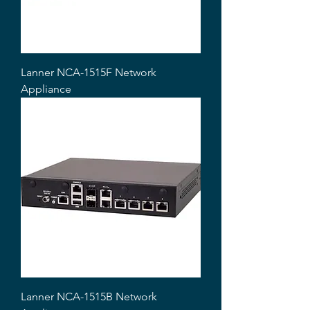
Lanner NCA-1515F Network
Appliance
Lanner NCA-1515B Network