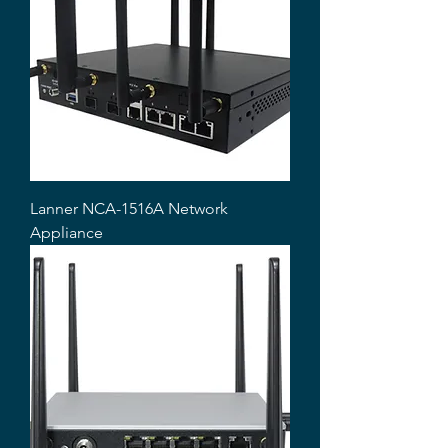
Lanner NCA-1516A Network
Appliance