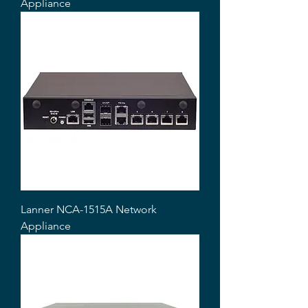
Appliance
Lanner NCA-1515A Network
Appliance