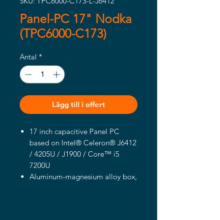
SKU: TPC6000-C173-L-J6412
Panel-PC 17" Nodka
(TPC6000-C173)
Antal
*
Lägg till i offert
17 inch capacitive Panel PC
based on Intel® Celeron® J6412
/ 4205U / J1900 / Core™ i5
7200U
Aluminum-magnesium alloy box,
Front panel IP65
17''SXGA TFT, Optimum
resolution 1280*1024, Projected