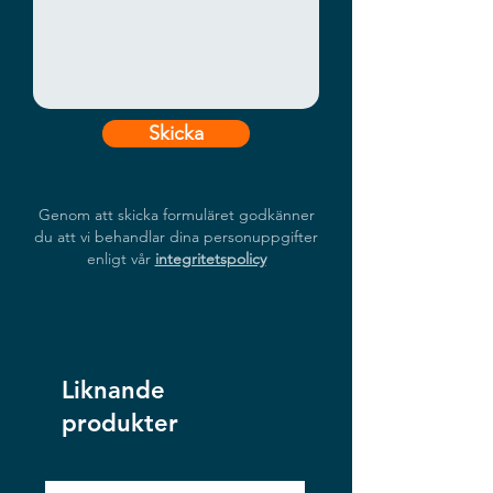
Skicka
Genom att skicka formuläret godkänner
du att vi behandlar dina personuppgifter
enligt vår
integritetspolicy
Liknande
produkter