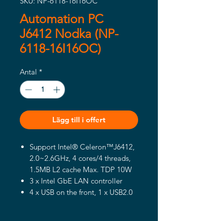
SKU: NP-6118-16I16OC
Automation PC
J6412 Nodka (NP-
6118-16I16OC)
Antal
*
Lägg till i offert
Support Intel® Celeron™J6412,
2.0~2.6GHz, 4 cores/4 threads,
1.5MB L2 cache Max. TDP 10W
3 x Intel GbE LAN controller
4 x USB on the front, 1 x USB2.0
on board for USB dongle
1 x RS232， 2 x RS485，support