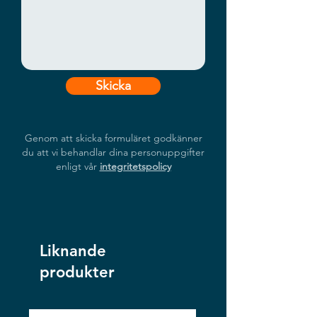
Skicka
Genom att skicka formuläret godkänner
du att vi behandlar dina personuppgifter
enligt vår
integritetspolicy
Liknande
produkter