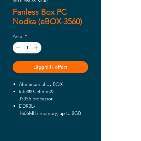
SKU: eBOX-3560
Fanless Box PC
Nodka (eBOX-3560)
Antal
*
Lägg till i offert
Aluminum alloy BOX
Intel® Celeron®
J3355 processor
DDR3L-
1666MHz memory, up to 8GB
2x Intel
Gbe LAN controller,optional 6xL
AN