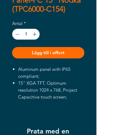
Panel-PC 15" Nodka
(TPC6000-C154)
Antal
*
Lägg till i offert
Aluminum panel with IP65
compliant;
15" XGA TFT, Optimum
resolution 1024 x 768, Project
Capacitive touch screen;
Support Intel® the 6/7/8/9th
Gen. Core™i3/i5/i7, Pentium,
Celeron LGA1151 socket CPU;
3x Gigabit Ethernet ports;
Prata med en
4 x RS-232 / RS-485 Interface