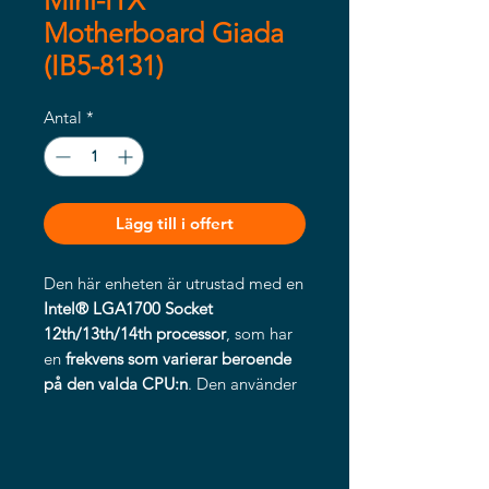
Mini-ITX
Motherboard Giada
(IB5-8131)
Antal
*
Lägg till i offert
Den här enheten är utrustad med en
Intel® LGA1700 Socket
12th/13th/14th processor
, som har
en
frekvens som varierar beroende
på den valda CPU:n
. Den använder
ett
B760 chipset
(eller Q670/H610),
vilket ger en solid
prestandaplattform.
TDP (Thermal
Design Power)
är på
≤ 65 W
, vilket