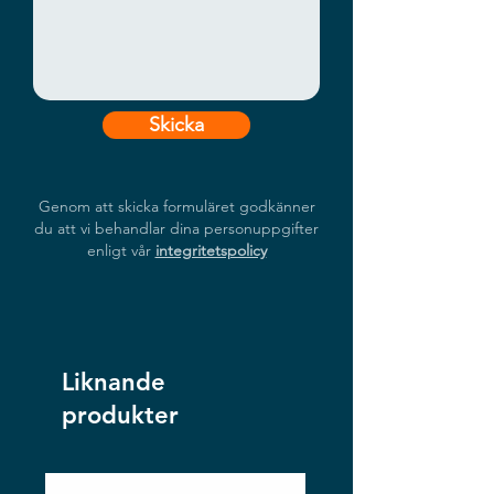
Skicka
Genom att skicka formuläret godkänner
du att vi behandlar dina personuppgifter
enligt vår
integritetspolicy
Liknande
produkter