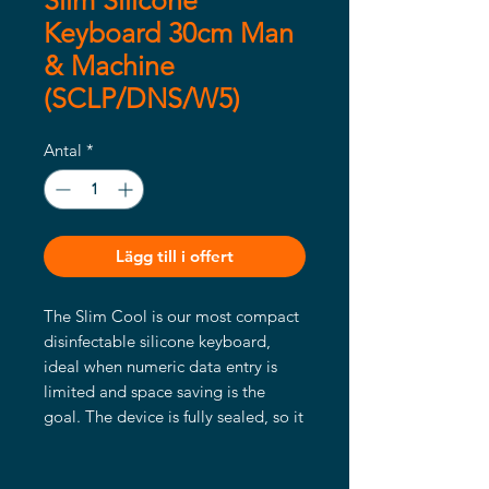
Slim Silicone
Keyboard 30cm Man
& Machine
(SCLP/DNS/W5)
Antal
*
Lägg till i offert
The Slim Cool is our most compact
disinfectable silicone keyboard,
ideal when numeric data entry is
limited and space saving is the
goal. The device is fully sealed, so it
can be wiped or sprayed, and even
immersed in standard hospital