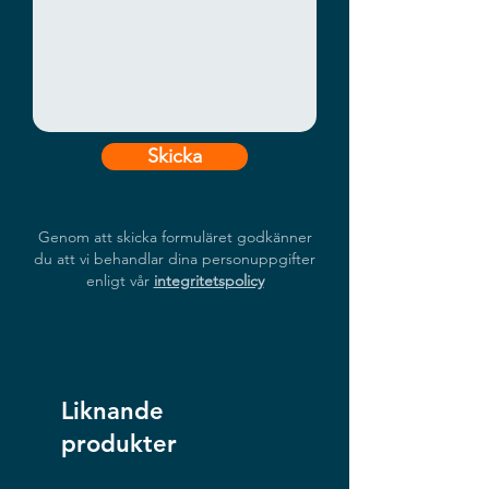
Skicka
Genom att skicka formuläret godkänner
du att vi behandlar dina personuppgifter
enligt vår
integritetspolicy
Liknande
produkter