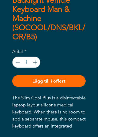
Backlight Vehicle
Keyboard Man &
Machine
(SOCOOL/DNS/BKL/
OR/B5)
Antal
*
Lägg till i offert
The Slim Cool Plus is a disinfectable
laptop layout silicone medical
keyboard. When there is no room to
add a separate mouse, this compact
keyboard offers an integrated
touchpad as pointing device.