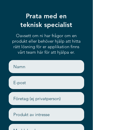
➤ Independent Watchdog timer
➤ Supports inefi UEM remote
Prata med en
management
teknisk specialist
Oavsett om ni har frågor om en
produkt eller behöver hjälp att hitta
rätt lösning för er applikation finns
vårt team här för att hjälpa er.