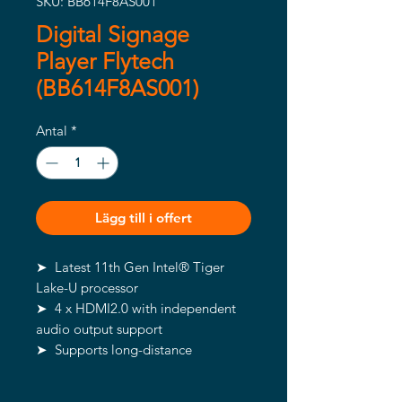
SKU: BB614F8AS001
Digital Signage
Player Flytech
(BB614F8AS001)
Antal
*
Lägg till i offert
➤ Latest 11th Gen Intel® Tiger
Lake-U processor
➤ 4 x HDMI2.0 with independent
audio output support
➤ Supports long-distance
transmission up to 300ft with
HDBaseT technology