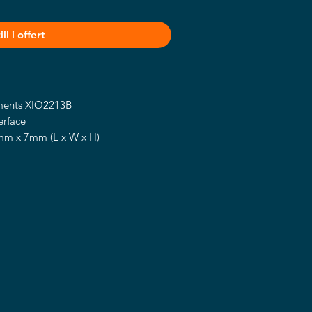
ll i offert
uments XIO2213B
erface
m x 7mm (L x W x H)
Firewire 400) x1
Firewire 800) x2
 200M bits/s, 400M bits/s,
s/s (IEEE 1394b)
atasheet