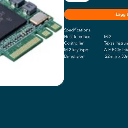
Lägg ti
Specifications
Host Interface
M.2
Controller
Texas Instr
M.2 key type
A-E PCIe Int
Dimension
22mm x 30m
Voltage
3.3V +/-5%
Temperature
0~70°C
Storage Temperature
-40~+85°C
Compliance
IEEE 1394a (
IEEE 1394b (
Transfer Rate
100M bits/s,
and 800M bit
User Manual
Manual , D