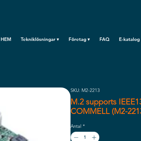
HEM
Tekniklösningar ▾
Företag ▾
FAQ
E-katalog
SKU: M2-2213
M.2 supports IEEE1
COMMELL (M2-221
Antal
*