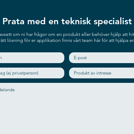
Prata med en teknisk specialist
vsett om ni har frågor om en produkt eller behöver hjälp att hit
rätt lösning för er applikation finns vårt team här för att hjälpa er