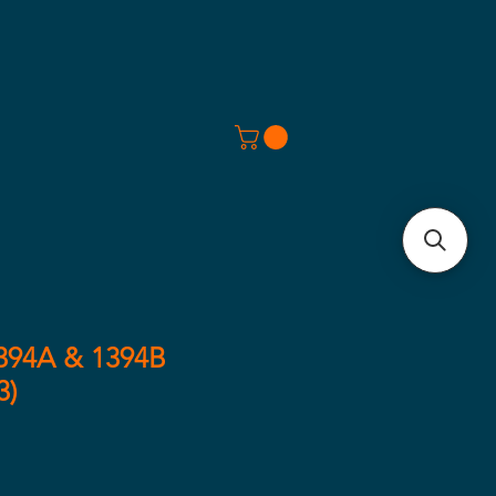
394A & 1394B
3)