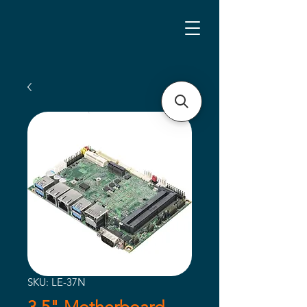
SKU: LE-37N