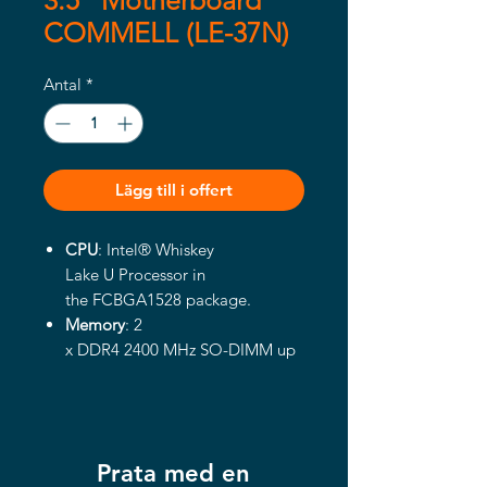
3.5" Motherboard
COMMELL (LE-37N)
Antal
*
Lägg till i offert
CPU
: Intel® Whiskey
Lake U Processor in
the FCBGA1528 package.
Memory
: 2
x DDR4 2400 MHz SO-DIMM up
to 64 GB, support Non-ECC,
unbuffered memory.
Integrated Graphics
: Intel® Gen
9.5 integrated HD Graphics.
Prata med en
LVDS interface: Onboard 18/24-