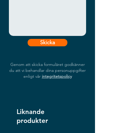
Skicka
Genom att skicka formuläret godkänner
du att vi behandlar dina personuppgifter
enligt vår
integritetspolicy
Liknande
produkter