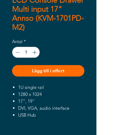
LCD Console Drawer
Multi input 17"
Annso (KVM-1701PD-
M2)
Antal
*
Lägg till i offert
1U single rail
1280 x 1024
17", 19"
DVI, VGA, audio interface
USB Hub