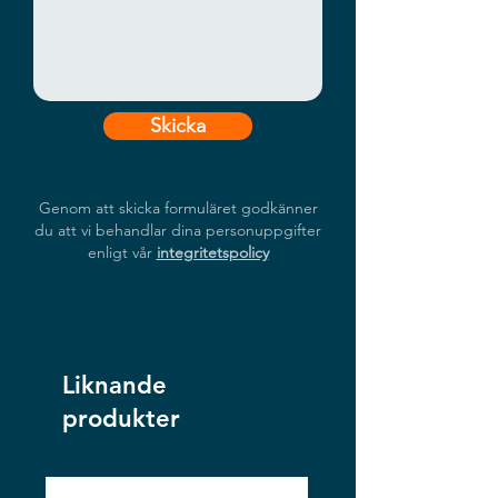
Skicka
Genom att skicka formuläret godkänner
du att vi behandlar dina personuppgifter
enligt vår
integritetspolicy
Liknande
produkter