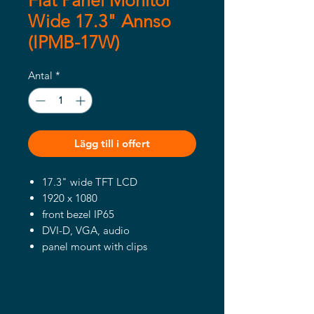
Flat Panel Monitor
Wide 17.3" Annso
(IPMB-17W)
Antal
*
Lägg till i offert
17.3" wide TFT LCD
1920 x 1080
front bezel IP65
DVI-D, VGA, audio
panel mount with clips