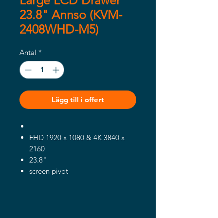
Large LCD Drawer
23.8" Annso (KVM-
2408WHD-M5)
Antal
*
Lägg till i offert
FHD 1920 x 1080 & 4K 3840 x
2160
23.8"
screen pivot
USB Hub