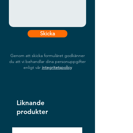
Skicka
Genom att skicka formuläret godkänner
du att vi behandlar dina personuppgifter
enligt vår
integritetspolicy
Liknande
produkter