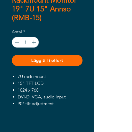
Rackmount Monitor
19" 7U 15" Annso
(RMB-15)
Antal
*
Lägg till i offert
7U rack mount
15" TFT LCD
1024 x 768
DVI-D, VGA, audio input
90° tilt adjustment