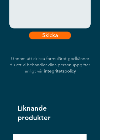
Skicka
Genom att skicka formuläret godkänner
du att vi behandlar dina personuppgifter
enligt vår
integritetspolicy
Liknande
produkter