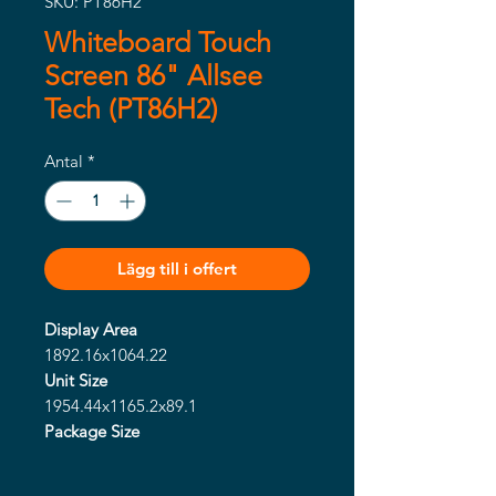
SKU: PT86H2
Whiteboard Touch
Screen 86" Allsee
Tech (PT86H2)
Antal
*
Lägg till i offert
Display Area
1892.16x1064.22
Unit Size
1954.44x1165.2x89.1
Package Size
TBC
VESA Holes