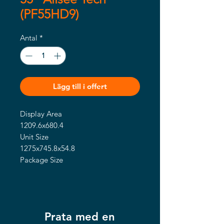
(PF55HD9)
Antal
*
Lägg till i offert
Display Area
1209.6x680.4
Unit Size
1275x745.8x54.8
Package Size
1417x864.5x193
VESA Holes
400x200
Net Weight
Prata med en
29.4kg