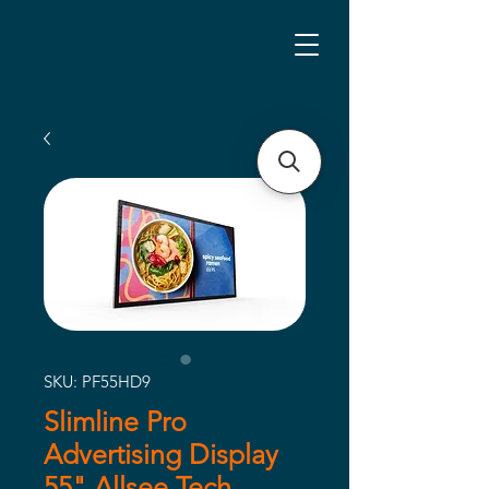
SKU: PF55HD9
Slimline Pro
Advertising Display
55" Allsee Tech