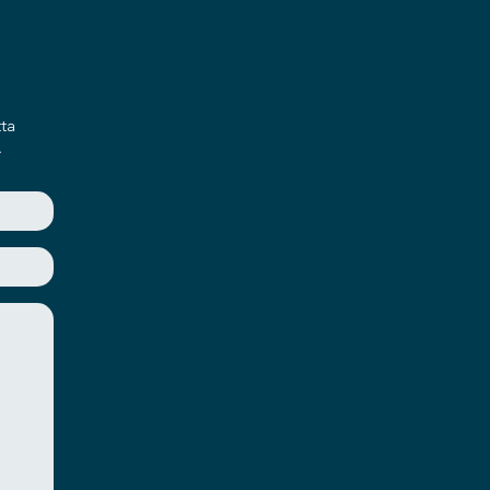
ta
.
, TS), Audio (MP3, WMA), Image
z