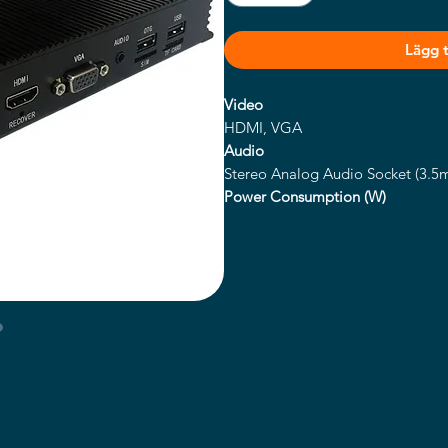
Lägg ti
Video
HDMI, VGA
Audio
Stereo Analog Audio Socket (3.5
Power Consumption (W)
<5
Input Voltage
AC110~240V (50Hz~60Hz)
Unit Size
197x129x31
Package Size
260x160x105
Net Weight
1.35kg
Gross Weight