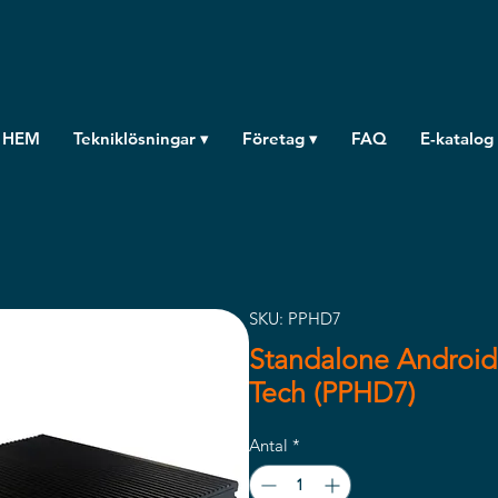
HEM
Tekniklösningar ▾
Företag ▾
FAQ
E-katalog
SKU: PPHD7
Standalone Android 
Tech (PPHD7)
Antal
*