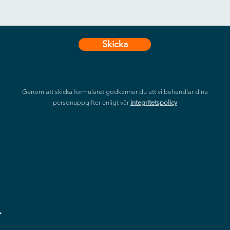
RAM
2GB DDR3
ROM
8GB NAND
Skicka
USB
USB2.0 HOST (x2)
LAN
10/100M Ethernet (Network versio
Genom att skicka formuläret godkänner du att vi behandlar dina
Wi-Fi
personuppgifter enligt vår
integritetspolicy
802.11b/g/n (Network version scr
OS
Android 5.1.1
Graphic Engine
OpenGL ES 1.1/2.0/3.0/3.1, OpenC
Accessories
Included
HDMI Cable, Scheduling Software
r