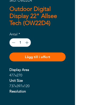
SKU: OW22D4
Outdoor Digital
Display 22" Allsee
Tech (OW22D4)
Antal
*
Lägg till i offert
Display Area
477x270
Unit Size
737x397x120
Resolution
1920x1080
Brightness (cd/m²)