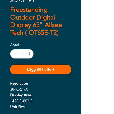
SKU: OT65E-T2
Freestanding
Outdoor Digital
Display 65" Allsee
Tech ( OT65E-T2)
Antal
*
Lägg till i offert
Resolution
3840x2160
Display Area
1428.5x803.5
Unit Size
2235.3x1086x245