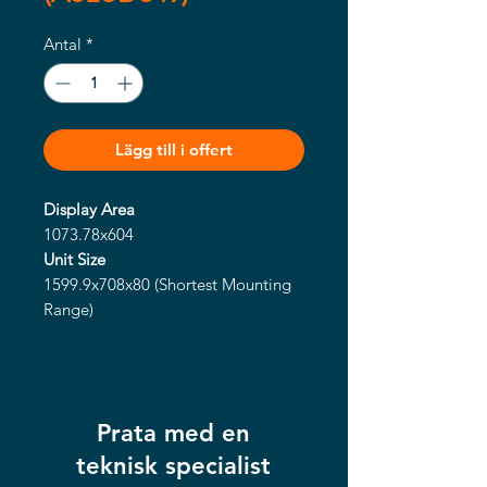
Antal
*
Lägg till i offert
Display Area
1073.78x604
Unit Size
1599.9x708x80 (Shortest Mounting
Range)
Package Size
1350x825x210
Hanging Height Adjustable Range
(mm)
Prata med en
1599.9 or 1829.9 or 2059.9
Net Weight - Screen and Ceiling
teknisk specialist
Mount (kg)