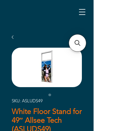
SKU: ASLUDS49
White Floor Stand for
49″ Allsee Tech
(ASLUDS49)