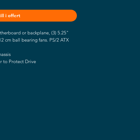
ll i offert
herboard or backplane, (3) 5.25"
) 12 cm ball bearing fans. PS/2 ATX
assis
 to Protect Drive
r ATX Motherboard