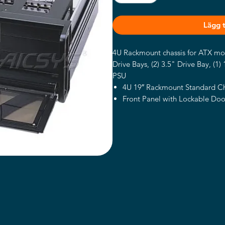
Lägg ti
4U Rackmount chassis for ATX mot
Drive Bays, (2) 3.5" Drive Bay, (1
PSU
4U 19″ Rackmount Standard Ch
Front Panel with Lockable Door
(2) Front USB 2.0 Ports
Supports 14-Slot Backplane o
(2) 3.5″ and (3) 5.2″ Drive Bays
Anti Vibration Card Clamp