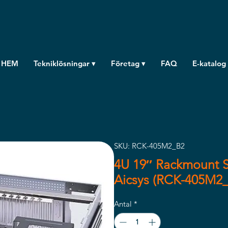
HEM
Tekniklösningar ▾
Företag ▾
FAQ
E-katalog
SKU: RCK-405M2_B2
4U 19″ Rackmount S
Aicsys (RCK-405M2
Antal
*