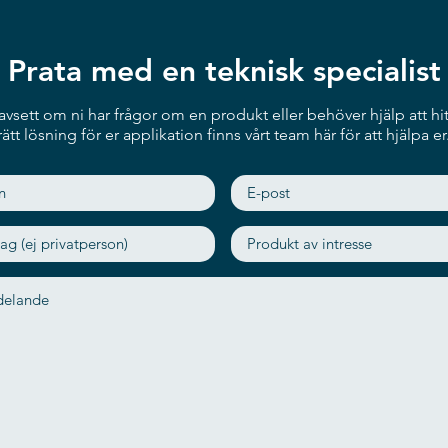
Prata med en teknisk specialist
vsett om ni har frågor om en produkt eller behöver hjälp att hit
rätt lösning för er applikation finns vårt team här för att hjälpa er