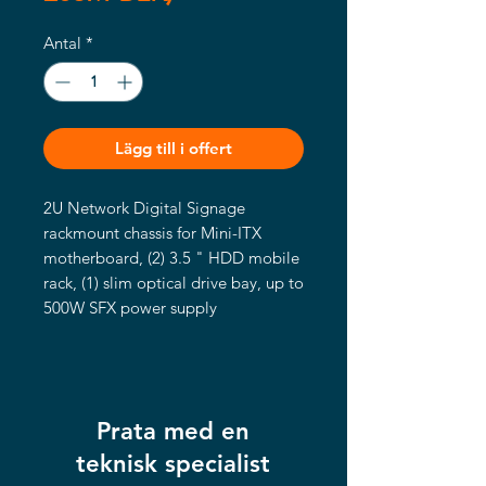
Antal
*
Lägg till i offert
2U Network Digital Signage
rackmount chassis for Mini-ITX
motherboard, (2) 3.5 " HDD mobile
rack, (1) slim optical drive bay, up to
500W SFX power supply
2U 19″ Rackmount Standard
Chassis
Heavy Duty Steel, Black
Supports Mini-ITX motherboard
Prata med en
Supports up to (2) 3.5″ Drive
Bays, and
teknisk specialist
(1) Slim ODD Drive Bay for 2.5″