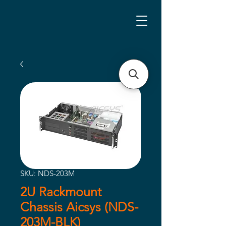
SKU: NDS-203M
2U Rackmount
Chassis Aicsys (NDS-
203M-BLK)