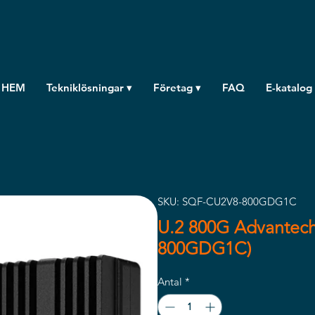
HEM
Tekniklösningar ▾
Företag ▾
FAQ
E-katalog
SKU: SQF-CU2V8-800GDG1C
U.2 800G Advantec
800GDG1C)
Antal
*