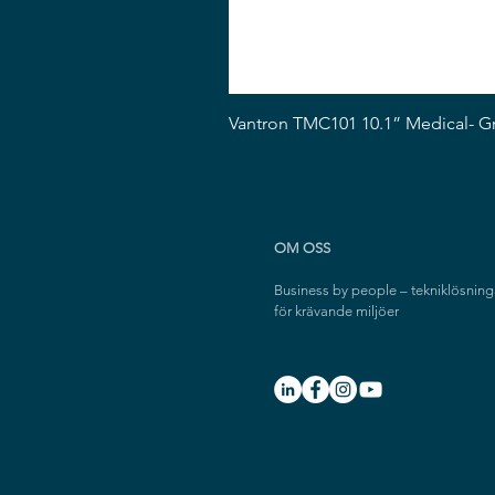
Vantron TMC101 10.1” Medical- G
OM OSS
Business by people – tekniklösning
för krävande miljöer