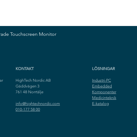
Snabbvisning
rade Touchscreen Monitor
KONTAKT
LÖSNINGAR
ar
HighTech Nordic AB
Industri-PC
Gäddvägen 3
Embedded
761 48 Norrtälje
Komponenter
Medicinteknik
info@hightechnordic.com
E-katalog
010-177 58 00