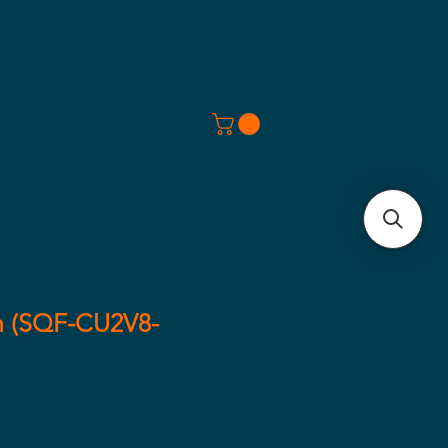
h (SQF-CU2V8-