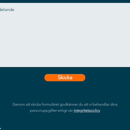
Skicka
Genom att skicka formuläret godkänner du att vi behandlar dina
personuppgifter enligt vår
integritetspolicy
r