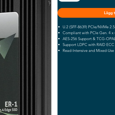
Lägg ti
U.2 (SFF-8639) PCIe/NVMe 2.
Compliant with PCIe Gen. 4 x 
AES-256 Support & TCG-OPAL
Support LDPC with RAID ECC
Read-Intensive and Mixed-Use
Heat-spreading design with th
SMART and GUI management 
SQFlash Edge Ruggedized PCIe