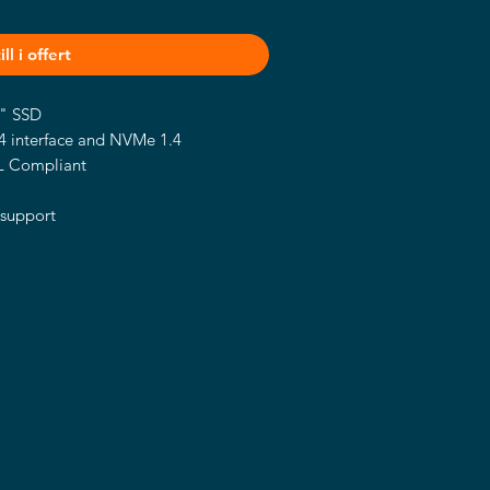
ll i offert
5" SSD
4 interface and NVMe 1.4
 Compliant
 support
ermal solution
tool
 Gen. 4 x 4 2.5" SSD