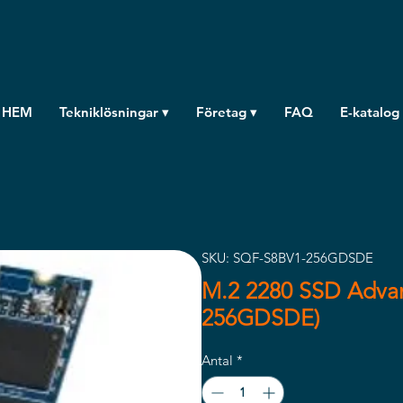
HEM
Tekniklösningar ▾
Företag ▾
FAQ
E-katalog
SKU: SQF-S8BV1-256GDSDE
M.2 2280 SSD Adva
256GDSDE)
Antal
*