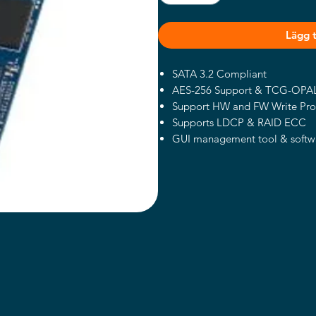
Lägg ti
SATA 3.2 Compliant
AES-256 Support & TCG-OPAL
Support HW and FW Write Pro
Supports LDCP & RAID ECC
GUI management tool & softw
Multiple Temperature Range Pr
High Endurance sTLC Product 