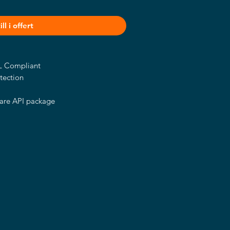
ll i offert
 Compliant
tection
are API package
oduct Selection
Selection