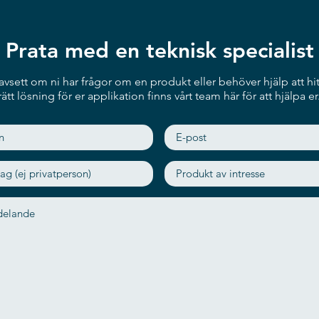
Prata med en teknisk specialist
vsett om ni har frågor om en produkt eller behöver hjälp att hit
rätt lösning för er applikation finns vårt team här för att hjälpa er