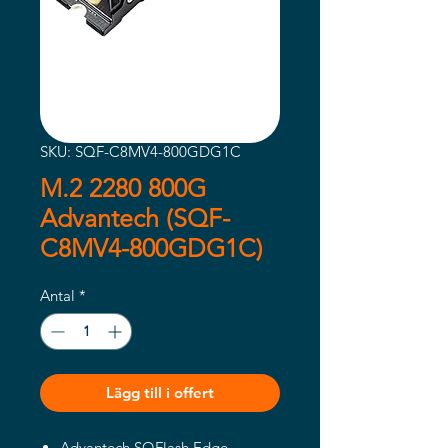
SKU: SQF-C8MV4-800GDG1C
M.2 2280 800G
Advantech (SQF-
C8MV4-800GDG1C)
Antal
*
Lägg till i offert
Advantech SQFlash Edge