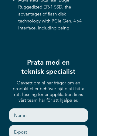
Ruggedized ER-1 SSD, the
advantages of flash disk
technology with PCIe Gen. 4 x4
interface, including being
compliant with NGFF M.2 2280
(M Key) form factor. The device
offers a wide range of capacities
up to 3.2TB and its performance
Prata med en
can reach up to 6,500 MB/s (for
read).
teknisk specialist
NGFF M.2 2280 SSD (M key)
Oavsett om ni har frågor om en
Compliant with PCIe Gen. 4 x4
produkt eller behöver hjälp att hitta
interface and NVMe 1.4
rätt lösning för er applikation finns
AES-256 Support & TCG-OPAL
vårt team här för att hjälpa er.
Compliant
Support LDPC with RAID ECC
Read-Intensive and Mixed-Use
support
Heat-spreading design with