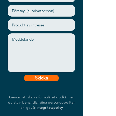
thermal solution
SMART and GUI management
tool
Skicka
Genom att skicka formuläret godkänner
du att vi behandlar dina personuppgifter
enligt vår
integritetspolicy