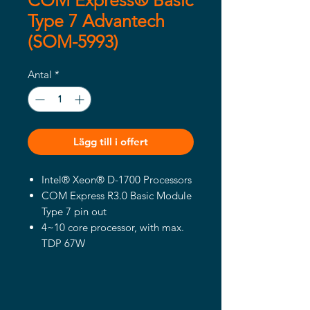
COM Express® Basic
Type 7 Advantech
(SOM-5993)
Antal
*
Lägg till i offert
Intel® Xeon® D-1700 Processors
COM Express R3.0 Basic Module
Type 7 pin out
4~10 core processor, with max.
TDP 67W
High speed Ethernet (4 x
10GBASE-KR interfaces, one
GbE)
Various expansion (PCIe x16