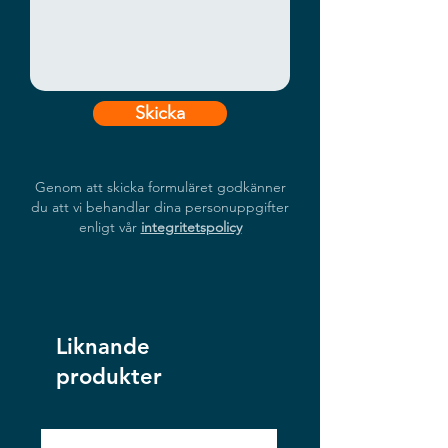
Skicka
Genom att skicka formuläret godkänner
du att vi behandlar dina personuppgifter
enligt vår
integritetspolicy
Liknande
produkter