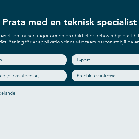
Prata med en teknisk specialist
vsett om ni har frågor om en produkt eller behöver hjälp att hit
rätt lösning för er applikation finns vårt team här för att hjälpa er