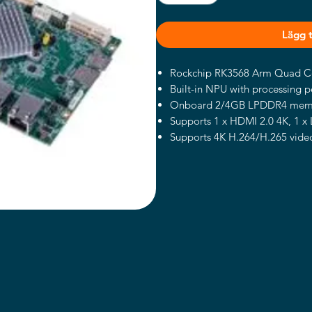
Lägg ti
Rockchip RK3568 Arm Quad Co
Built-in NPU with processing 
Onboard 2/4GB LPDDR4 mem
Supports 1 x HDMI 2.0 4K, 1 x
Supports 4K H.264/H.265 vide
Provides 2 x GbE, 1 x SATA 3.0,
1 x USB OTG, and 2 x CAN FD
Provides a M.2 E Key with PCI
Wi-Fi 5/6 Modules, and a MINI
for LTE/5G Modules
Supports Linux and Android O