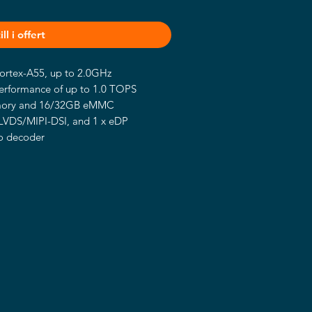
ll i offert
rtex-A55, up to 2.0GHz
performance of up to 1.0 TOPS
ory and 16/32GB eMMC
 LVDS/MIPI-DSI, and 1 x eDP
o decoder
 6 x UART, 2 x USB 3.0, 2 x USB 2.0,
E 3.0/USB 2.0/SDIO/UART signal for
-PCIE with PCIE 3.0/USB 2.0 signal
S