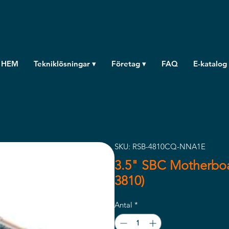
HEM
Tekniklösningar ▾
Företag ▾
FAQ
E-katalog
SKU: RSB-4810CQ-NNA1E
3.5" SBC Motherboa
3810)
Antal
*