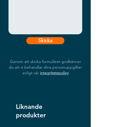
Skicka
Genom att skicka formuläret godkänner
du att vi behandlar dina personuppgifter
enligt vår
integritetspolicy
Liknande
produkter