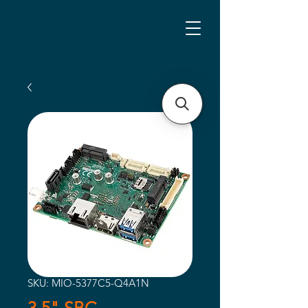
SKU: MIO-5377C5-Q4A1N