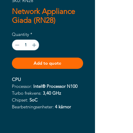
SKU: RN28
Network Appliance
Giada (RN28)
Quantity
*
Add to quote
CPU
Processor:
Intel® Processor N100
Turbo frekvens:
3,40 GHz
Chipset:
SoC
Bearbetningsenheter:
4 kärnor
TDP:
6 W
Minne
Storlek:
Upp till 16 GB