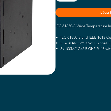
Lägg ti
IEC 61850-3 Wide Temperature In
IEC 61850-3 and IEEE 1613 Cer
Intel® Atom™ X6211E/X6413E/
6x 100M/1G/2.5 GbE RJ45 with
2.0, 1x COM, 2x USB, 2x DIO
Chassis Intrusion Detect, Opti
1x M.2 B-Key w/ dual-Nano SIM
Wi-Fi module (By SKU)
Dual +12~48Vdc Power Input,