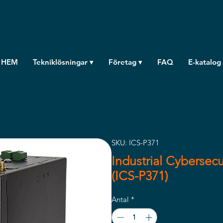
HEM
Tekniklösningar ▾
Företag ▾
FAQ
E-katalog
SKU: ICS-P371
Industrial Cybersec
(ICS-P371)
Antal
*