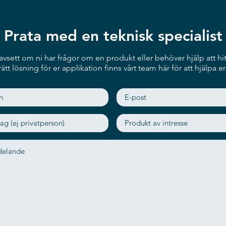
Prata med en teknisk specialist
vsett om ni har frågor om en produkt eller behöver hjälp att hit
rätt lösning för er applikation finns vårt team här för att hjälpa er