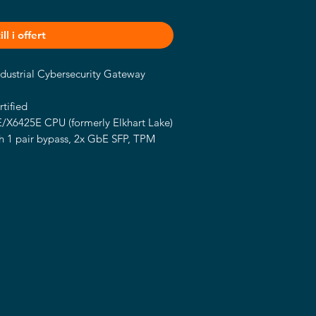
ll i offert
dustrial Cybersecurity Gateway
tified
X6425E CPU (formerly Elkhart Lake)
 1 pair bypass, 2x GbE SFP, TPM
onal Wi-Fi 6E & IPMI support
 For LTE/5G-sub6, 1x M.2 E-Key for
 Operating Temperature -40~70ºC