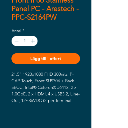
Front IP66 Stainless
Panel PC - Arestech -
PPC-S2164PW
Antal
*
Lägg till i offert
21.5" 1920x1080 FHD 300nits, P-
CAP Touch, Front SUS304 + Back 
SECC, Intel® Celeron® J6412, 2 x 
1.0GbE, 2 x HDMI, 4 x USB3.2, Line-
Out, 12~36VDC (2-pin Terminal 
Block).