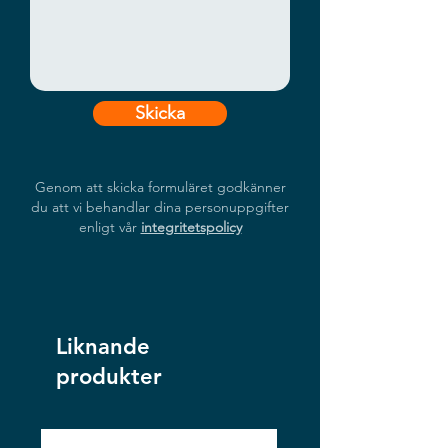
Skicka
Genom att skicka formuläret godkänner
du att vi behandlar dina personuppgifter
enligt vår
integritetspolicy
Liknande
produkter