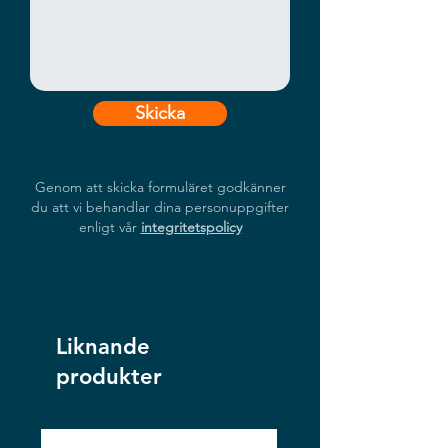
Skicka
Genom att skicka formuläret godkänner
du att vi behandlar dina personuppgifter
enligt vår
integritetspolicy
Liknande
produkter