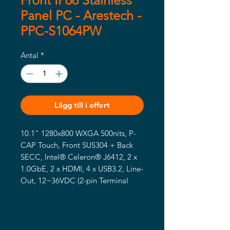
Front IP66 Stainless
Panel PC - Arestech -
PPC-S1064PW
Antal
*
Lägg till i offert
10.1" 1280x800 WXGA 500nits, P-
CAP Touch, Front SUS304 + Back 
SECC, Intel® Celeron® J6412, 2 x 
1.0GbE, 2 x HDMI, 4 x USB3.2, Line-
Out, 12~36VDC (2-pin Terminal 
Block).