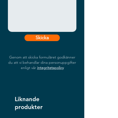
A2000, A2
TAA Compliant
Skicka
Genom att skicka formuläret godkänner
du att vi behandlar dina personuppgifter
enligt vår
integritetspolicy
Liknande
produkter