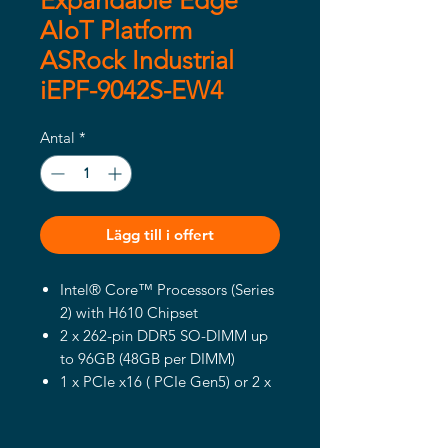
Expandable Edge
AIoT Platform
ASRock Industrial
iEPF-9042S-EW4
Antal
*
Lägg till i offert
Intel® Core™ Processors (Series
2) with H610 Chipset
2 x 262-pin DDR5 SO-DIMM up
to 96GB (48GB per DIMM)
1 x PCIe x16 ( PCIe Gen5) or 2 x
PCIe x8 ( PCIe Gen5),
2 x PCIe x 4 (PCIe Gen4)