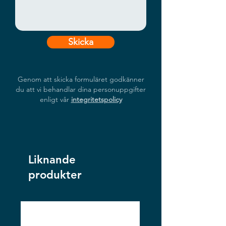
Skicka
Genom att skicka formuläret godkänner
du att vi behandlar dina personuppgifter
enligt vår
integritetspolicy
Liknande
produkter