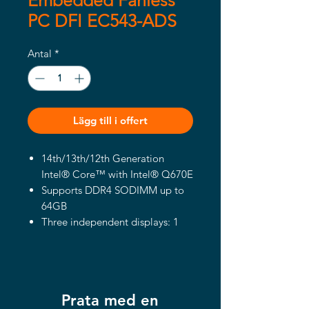
Embedded Fanless
PC DFI EC543-ADS
Antal
*
Lägg till i offert
14th/13th/12th Generation
Intel® Core™ with Intel® Q670E
Supports DDR4 SODIMM up to
64GB
Three independent displays: 1
VGA + 2 DP++
Support 4 PoE (EC543-
ADS62GA6E-Q)
Multiple Expansion: 3 PCIe, 1
Prata med en
PCI, and 3 M.2 slots support