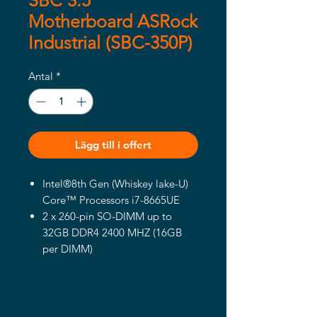
SBC 3.5"
Motherboard ASRock
Industrial (SBC-350P)
Antal
*
Lägg till i offert
Intel®8th Gen (Whiskey lake-U)
Core™ Processors i7-8665UE
2 x 260-pin SO-DIMM up to
32GB DDR4 2400 MHZ (16GB
per DIMM)
4 x USB 3.2 Gen2, 2 x USB 3.2
Gen1, 2 x USB2.0, 2 x M.2 Key M,
1 x M.2 Key E, 1 x SATA3
2 x Intel 1 Gigabit LAN