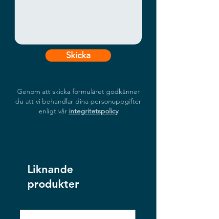
Skicka
Genom att skicka formuläret godkänner
du att vi behandlar dina personuppgifter
enligt vår
integritetspolicy
Liknande
produkter