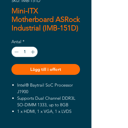
SKU: IMB-151D
Mini-ITX
Motherboard ASRock
Industrial (IMB-151D)
Antal
*
Lägg till i offert
Intel® Baytrail SoC Processor
J1900
Supports Dual Channel DDR3L
SO-DIMM 1333, up to 8GB
1 x HDMI, 1 x VGA, 1 x LVDS
4 x USB 3.0, 6 x USB 2.0, 2 x
SATA2