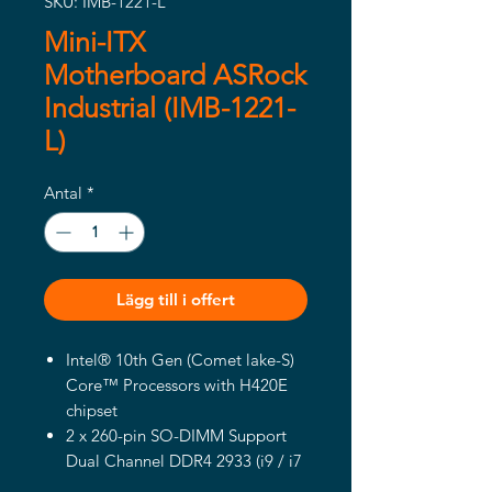
SKU: IMB-1221-L
Mini-ITX
Motherboard ASRock
Industrial (IMB-1221-
L)
Antal
*
Lägg till i offert
Intel® 10th Gen (Comet lake-S)
Core™ Processors with H420E
chipset
2 x 260-pin SO-DIMM Support
Dual Channel DDR4 2933 (i9 / i7
CPU) / 2666 (i5 / i3 CPU) / 2400