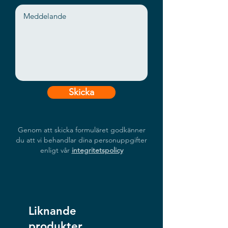
Skicka
Genom att skicka formuläret godkänner
du att vi behandlar dina personuppgifter
enligt vår
integritetspolicy
Liknande
produkter