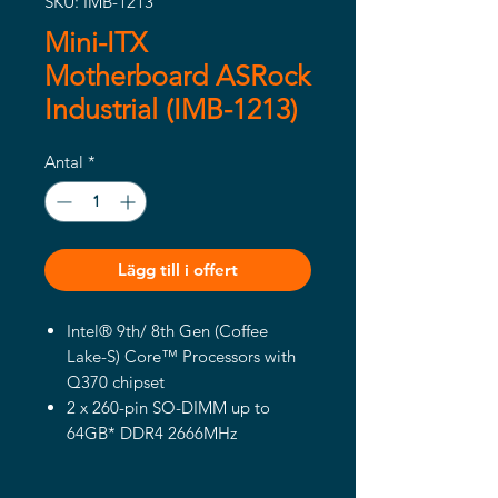
SKU: IMB-1213
Mini-ITX
Motherboard ASRock
Industrial (IMB-1213)
Antal
*
Lägg till i offert
Intel® 9th/ 8th Gen (Coffee
Lake-S) Core™ Processors with
Q370 chipset
2 x 260-pin SO-DIMM up to
64GB* DDR4 2666MHz
1 x PCIe x16 (Gen3), 4 x USB 3.1
Gen1, 4 x USB 2.0, 1 x mini-PCIe,