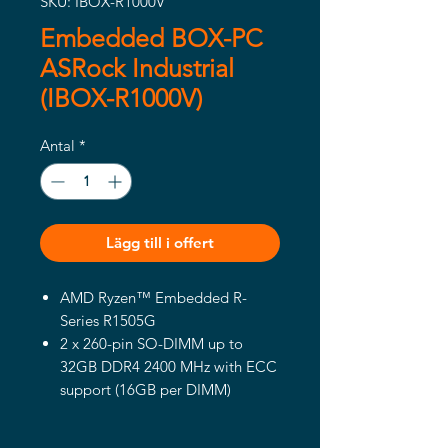
SKU: IBOX-R1000V
Embedded BOX-PC
ASRock Industrial
(IBOX-R1000V)
Antal
*
Lägg till i offert
AMD Ryzen™ Embedded R-
Series R1505G
2 x 260-pin SO-DIMM up to
32GB DDR4 2400 MHz with ECC
support (16GB per DIMM)
3 x USB 3.2 Gen2, 2 x USB 2.0, 1
x M.2 Key M, 1 x M.2 Key E, 1 x