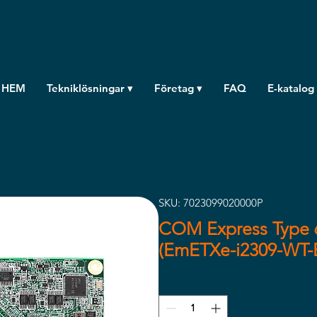
HEM
Tekniklösningar ▾
Företag ▾
FAQ
E-katalog
SKU: 7023099020000P
COM Express Type 
(EmETXe-i2309-WT-E
Quantity
*