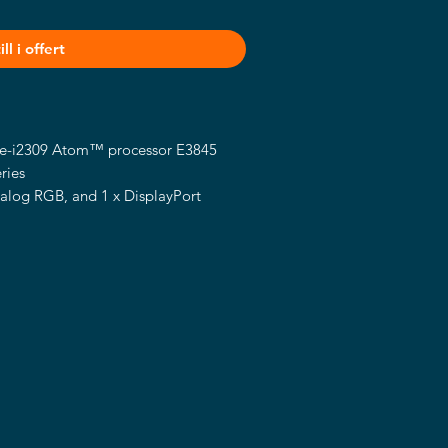
ll i offert
e-i2309 Atom™ processor E3845
ries
alog RGB, and 1 x DisplayPort
0 ~ 70°C
-40 ~ 85°C (WT series)