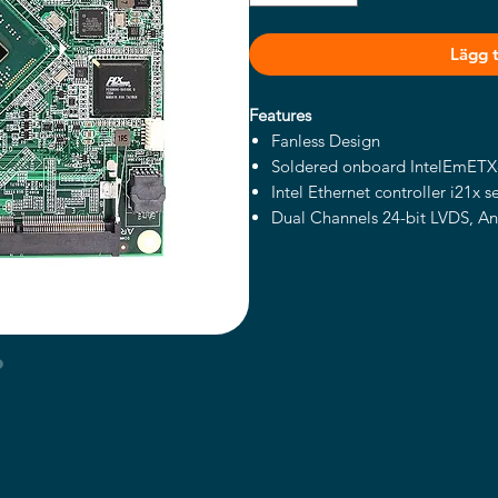
Lägg ti
Features
Fanless Design
Soldered onboard IntelEmETX
Intel Ethernet controller i21x se
Dual Channels 24-bit LVDS, An
Extended Operating Temp.: -2
Wide Range Operating Temp.: 