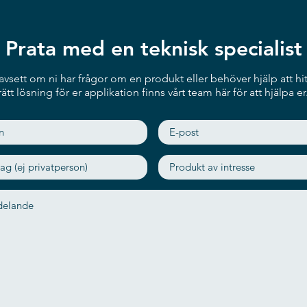
Prata med en teknisk specialist
vsett om ni har frågor om en produkt eller behöver hjälp att hit
rätt lösning för er applikation finns vårt team här för att hjälpa er