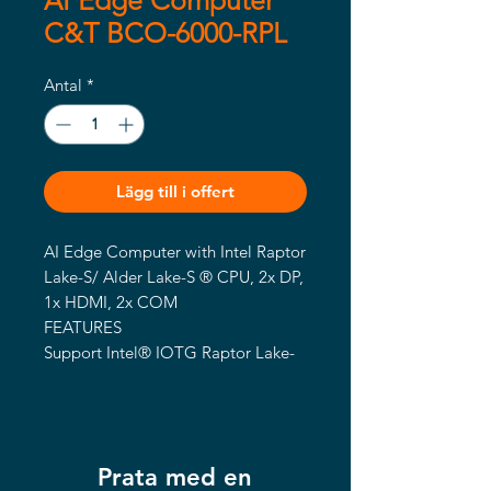
AI Edge Computer
C&T BCO-6000-RPL
Antal
*
Lägg till i offert
AI Edge Computer with Intel Raptor 
Lake-S/ Alder Lake-S ® CPU, 2x DP, 
1x HDMI, 2x COM

FEATURES

Support Intel® IOTG Raptor Lake-
S/ Alder Lake-S Processor Core 
i9/i7/i5/i3, Pentium, Celeron (35W 
only)

2x DDR4 SODIMM. Max. up to 
Prata med en
64GB (Default: 8GB)
