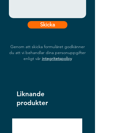
Skicka
Genom att skicka formuläret godkänner
du att vi behandlar dina personuppgifter
enligt vår
integritetspolicy
Liknande
produkter