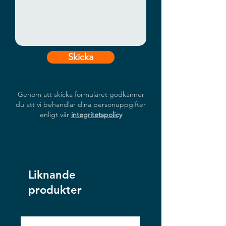
Skicka
Genom att skicka formuläret godkänner
du att vi behandlar dina personuppgifter
enligt vår
integritetspolicy
Liknande
produkter