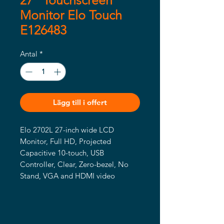
27" Touchscreen
Monitor Elo Touch
E126483
Antal
*
Lägg till i offert
Elo 2702L 27-inch wide LCD 
Monitor, Full HD, Projected 
Capacitive 10-touch, USB 
Controller, Clear, Zero-bezel, No 
Stand, VGA and HDMI video 
interface, Black, Worldwide