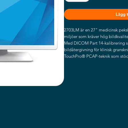
Lägg ti
2703LM är en 27" medicinsk peksk
miljöer som kräver hög bildkvalitet
Med DICOM Part 14-kalibrering sä
bildåtergivning för klinisk grans
TouchPro® PCAP-teknik som stödj
eller torra handskar.
Den har IP54-klassad framsida, IE
och en design som gör den idealis
vårdstationer, laboratorier, apot
integrerad display i medicintekni
och Elo’s 3-årsgaranti gör 2703LM t
där noggrannhet och hygien är a