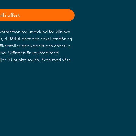
ll i offert
ärmsmonitor utvecklad för kliniska
, tillförlitlighet och enkel rengöring.
kerställer den korrekt och enhetlig
kning. Skärmen är utrustad med
er 10-punkts touch, även med våta
C 60601-certifierad strömförsörjning
k för användning i patientrum,
ek, medicinska vagnar och som
ska produkter. Robust konstruktion
ill ett hållbart val för vårdmiljöer
vgörande.