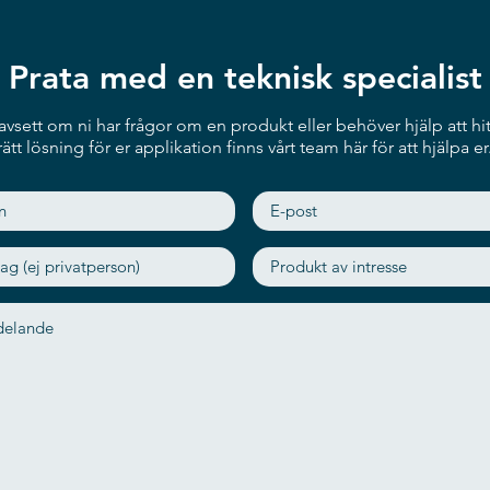
Prata med en teknisk specialist
vsett om ni har frågor om en produkt eller behöver hjälp att hit
rätt lösning för er applikation finns vårt team här för att hjälpa er